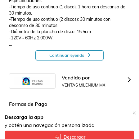
Especificaciones: 

-Tiempo de uso continuo (1 disco): 1 hora con descanso de 
30 minutos.

-Tiempo de uso continuo (2 discos): 30 minutos con 
descanso de 30 minutos.

-Diámetro de la plancha de disco: 15.5cm. 

-120V~ 60Hz 2,000W.

GARANTÍA: 30 días de Garantía total en defectos de fábrica, 
Continuar leyendo
para ello es indispensable presentar el producto original, en 
buen estado y empaque original. No aplica en daños 
ocasionados por descuidos, mal uso o negligencia del 
usuario. Recuerda que en VENTAS MILENIUM nuestros 
Vendido por
productos son revisados minuciosamente antes de ser 
VENTAS MILENIUM MX
enviados. .
Formas de Pago
Descarga la app
Contacta a un vendedor!
y obtén una navegación personalizada
Descargar