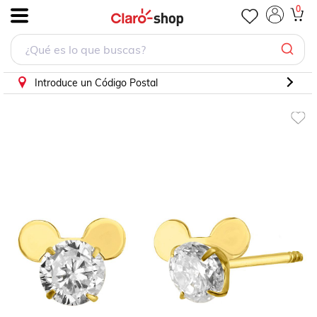
Broquel Mickey Diadema Circonia Oro 14K Disney
0
.
Introduce un Código Postal