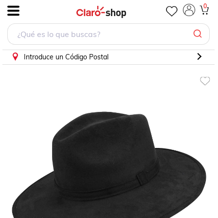
Sombrero Unisex Negro Gamuzina Gamuza Indiana "S" Nu
0
.
Introduce un Código Postal