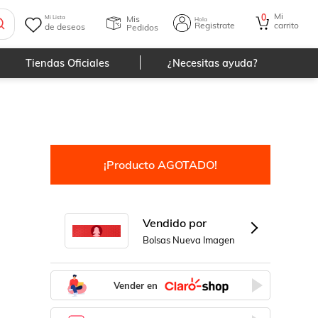
Mi
0
Mis
Mi Lista
Hola
Registrate
carrito
de deseos
Pedidos
Tiendas Oficiales
¿Necesitas ayuda?
¡Producto AGOTADO!
Vendido por
Bolsas Nueva Imagen
Vender en