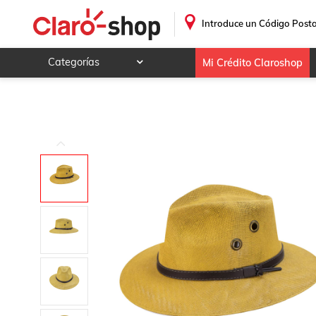
Sombrero Unisex Camel Panal Papel Arroz Indiana M Nuev
.
Introduce un Código Posta
Categorías
Mi Crédito Claroshop
Celulares y telefonía
Electrónica y tecnología
Videojuegos
Hogar y jardín
Deportes y ocio
Animales y mascotas
Ferretería y autos
Ropa, calzado y accesorios
Mamá y bebé
Salud, belleza y cuidado personal
Joyería y relojes
Juegos y juguetes