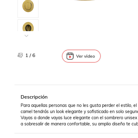
Libros, revistas y comics
Películas, series de tv y música
Otras categorías
Bebidas
Súpermercado
Farmacia
1
/
6
Descripción
Para aquellas personas que no les gusta perder el estilo, el
camel tendrás un look elegante y sofisticado en solo segu
Vayas a donde vayas luce elegante con el sombrero unisex I
a sobresalir de manera confortable, su amplio diseño te cubri