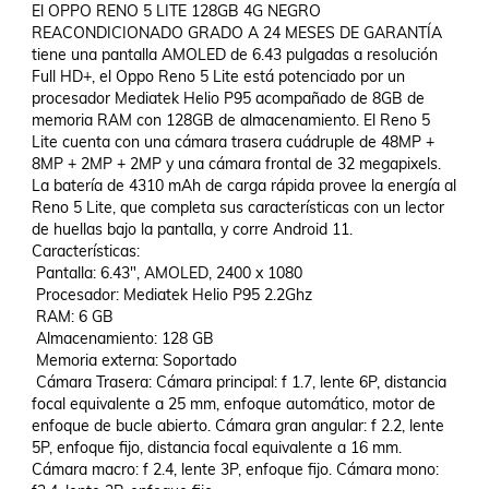
El OPPO RENO 5 LITE 128GB 4G NEGRO 
REACONDICIONADO GRADO A 24 MESES DE GARANTÍA 
tiene una pantalla AMOLED de 6.43 pulgadas a resolución 
Full HD+, el Oppo Reno 5 Lite está potenciado por un 
procesador Mediatek Helio P95 acompañado de 8GB de 
memoria RAM con 128GB de almacenamiento. El Reno 5 
Lite cuenta con una cámara trasera cuádruple de 48MP + 
8MP + 2MP + 2MP y una cámara frontal de 32 megapixels. 
La batería de 4310 mAh de carga rápida provee la energía al 
Reno 5 Lite, que completa sus características con un lector 
de huellas bajo la pantalla, y corre Android 11. 

Características:

 Pantalla: 6.43", AMOLED, 2400 x 1080

 Procesador: Mediatek Helio P95 2.2Ghz

 RAM: 6 GB

 Almacenamiento: 128 GB

 Memoria externa: Soportado

 Cámara Trasera: Cámara principal: f 1.7, lente 6P, distancia 
focal equivalente a 25 mm, enfoque automático, motor de 
enfoque de bucle abierto. Cámara gran angular: f 2.2, lente 
5P, enfoque fijo, distancia focal equivalente a 16 mm. 
Cámara macro: f 2.4, lente 3P, enfoque fijo. Cámara mono: 