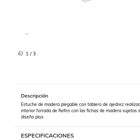
Libros, revistas y comics
Películas, series de tv y música
Otras categorías
Bebidas
Súpermercado
Farmacia
1
/
3
Descripción
Estuche de madera plegable con tablero de ajedrez realizado
interior forrada de fieltro con las fichas de madera sujetas 
diseño plus
ESPECIFICACIONES