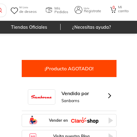
Mi
0
Mis
Mi Lista
Hola
Registrate
carrito
de deseos
Pedidos
Tiendas Oficiales
¿Necesitas ayuda?
¡Producto AGOTADO!
Vendido por
Sanborns
Vender en
Visita nuestro Blog