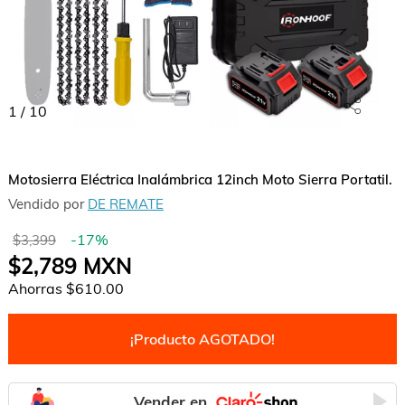
1
/
10
Motosierra Eléctrica Inalámbrica 12inch Moto Sierra Portatil.
Vendido por
DE REMATE
-
17
%
$3,399
$2,789
MXN
Ahorras
$610.00
¡Producto AGOTADO!
Vender en