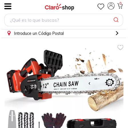
Motosierra Eléctrica Inalámbrica 12inch Moto Sierra Portatil
0
.
Introduce un Código Postal