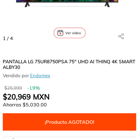
1
/
4
PANTALLA LG 75UR8750PSA 75" UHD AI THINQ 4K SMART
ALBY30
Vendido por
Endomex
-
19
%
$25,999
$20,969
MXN
Ahorras
$5,030.00
¡Producto AGOTADO!