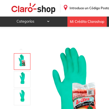
Vitex Guante de nitrilo Multiresistente
.
Introduce un Código Posta
Categorías
Mi Crédito Claroshop
Celulares y telefonía
Electrónica y tecnología
Videojuegos
Hogar y jardín
Deportes y ocio
Animales y mascotas
Ferretería y autos
Ropa, calzado y accesorios
Mamá y bebé
Salud, belleza y cuidado personal
Joyería y relojes
Juegos y juguetes