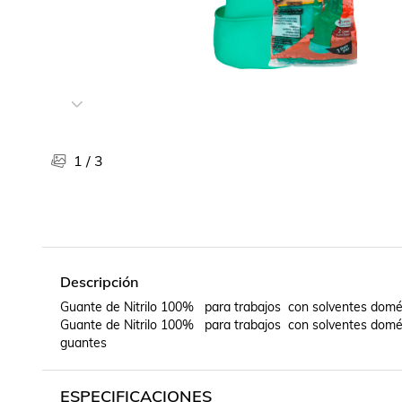
Libros, revistas y comics
Películas, series de tv y música
Otras categorías
Bebidas
Súpermercado
Farmacia
1
/
3
Descripción
Guante de Nitrilo 100%   para trabajos  con solventes domést
Guante de Nitrilo 100%   para trabajos  con solventes domés
guantes
ESPECIFICACIONES