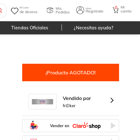
Mi
0
Mis
Mi Lista
Hola
Registrate
carrito
de deseos
Pedidos
Tiendas Oficiales
¿Necesitas ayuda?
¡Producto AGOTADO!
Vendido por
friDker
Vender en