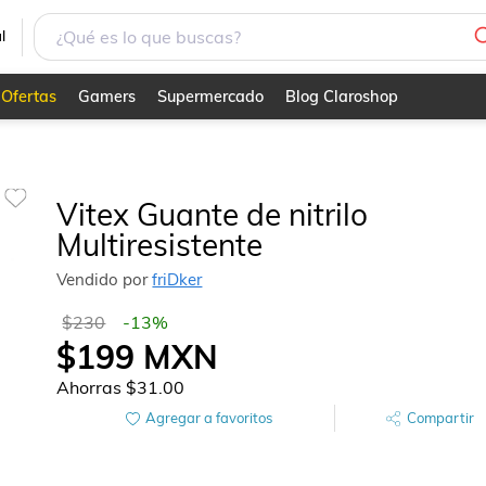
l
Ofertas
Gamers
Supermercado
Blog Claroshop
Vitex Guante de nitrilo
Multiresistente
Vendido por
friDker
$230
-
13
%
$199
MXN
Ahorras
$31.00
Agregar a favoritos
Compartir