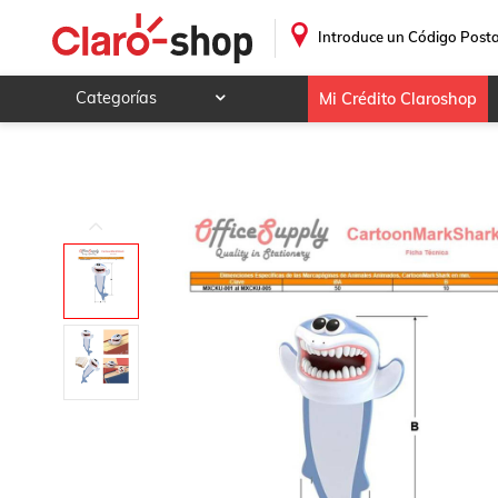
Portapáginas de Animales MXCKU-003-5 3Pzas Tiburón Lo
.
Introduce un Código Posta
Categorías
Mi Crédito Claroshop
Celulares y telefonía
Electrónica y tecnología
Videojuegos
Hogar y jardín
Deportes y ocio
Animales y mascotas
Ferretería y autos
Ropa, calzado y accesorios
Mamá y bebé
Salud, belleza y cuidado personal
Joyería y relojes
Juegos y juguetes