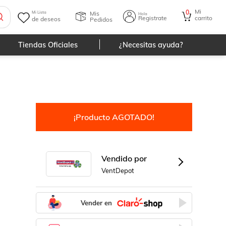
Mi
0
Mis
Mi Lista
Hola
Registrate
carrito
de deseos
Pedidos
Tiendas Oficiales
¿Necesitas ayuda?
¡Producto AGOTADO!
Vendido por
VentDepot
Vender en