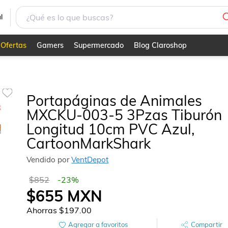
ngitud 10cm PVC Azul, CartoonMarkShark
l
Ofertas
Gamers
Supermercado
Blog Claroshop
Portapáginas de Animales
MXCKU-003-5 3Pzas Tiburón
Longitud 10cm PVC Azul,
CartoonMarkShark
Vendido por
VentDepot
$852
-
23
%
$655
MXN
Ahorras
$197.00
Agregar a favoritos
Compartir