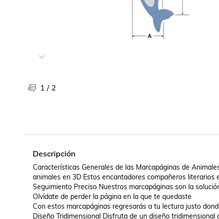
Libros, revistas y comics
Películas, series de tv y música
Otras categorías
Bebidas
Súpermercado
Farmacia
1
/
2
Descripción
Características Generales de las Marcapáginas de Animal
animales en 3D Estos encantadores compañeros literarios es
Seguimiento Preciso Nuestros marcapáginas son la solución
Olvídate de perder la página en la que te quedaste  

Con estos marcapáginas regresarás a tu lectura justo donde 
Diseño Tridimensional Disfruta de un diseño tridimensional 