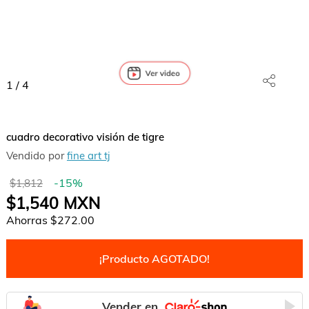
1
/
4
cuadro decorativo visión de tigre
Vendido por
fine art tj
-
15
%
$1,812
$1,540
MXN
Ahorras
$272.00
¡Producto AGOTADO!
Vender en