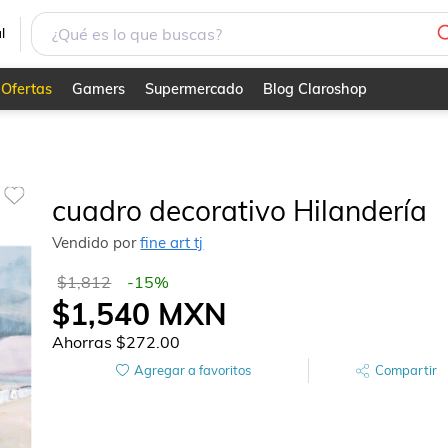
l
Ofertas
Gamers
Supermercado
Blog Claroshop
cuadro decorativo Hilandería
Vendido por
fine art tj
$1,812
-
15
%
$1,540
MXN
Ahorras
$272.00
Agregar a favoritos
Compartir