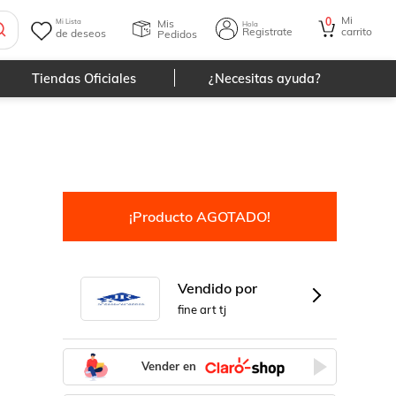
Mi
0
Mis
Mi Lista
Hola
Registrate
carrito
de deseos
Pedidos
Tiendas Oficiales
¿Necesitas ayuda?
¡Producto AGOTADO!
Vendido por
fine art tj
Vender en