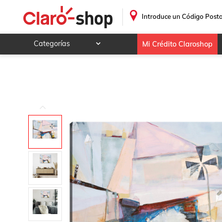
cuadro decorativo Hilandería
.
Introduce un Código Posta
Categorías
Mi Crédito Claroshop
Celulares y telefonía
Electrónica y tecnología
Videojuegos
Hogar y jardín
Deportes y ocio
Animales y mascotas
Ferretería y autos
Ropa, calzado y accesorios
Mamá y bebé
Salud, belleza y cuidado personal
Joyería y relojes
Juegos y juguetes