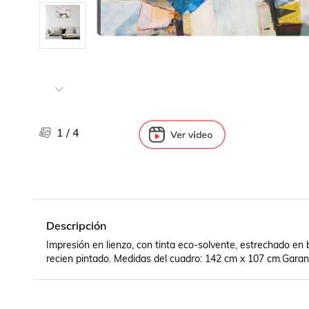
Libros, revistas y comics
Películas, series de tv y música
Otras categorías
Bebidas
Súpermercado
Farmacia
1
/
4
Descripción
Impresión en lienzo, con tinta eco-solvente, estrechado en 
recien pintado. Medidas del cuadro: 142 cm x 107 cm.Garant