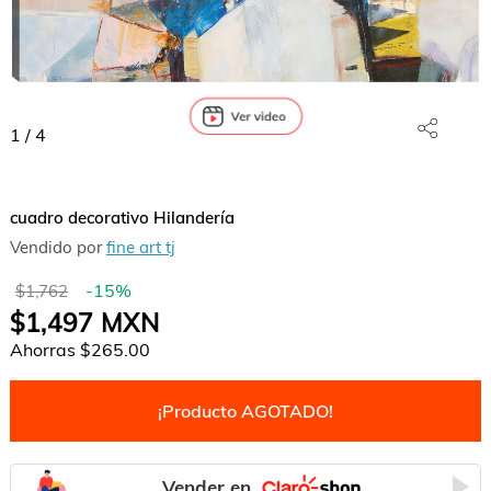
1
/
4
cuadro decorativo Hilandería
Vendido por
fine art tj
-
15
%
$1,762
$1,497
MXN
Ahorras
$265.00
¡Producto AGOTADO!
Vender en