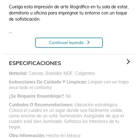
Cuelga esta impresión de arte litográfico en tu sala de estar, 
dormitorio u oficina para impregnar tu entorno con un toque 
de sofisticación.

Buscamos la máxima precisión, aunque las diferencias en la 
Continuar leyendo
calibración de los monitores pueden influir en cómo se 
percibe el color en la pantalla en comparación con la 
impresión real.

ESPECIFICACIONES
Material
Canvas, Bastidor MDF, Colgantes
| Canvas | Litografía | Arte Figurativo | Arte Óptico | 
Expresionismo | Abstracto | Arte Puro | Arte De La Ilusión| 
Instrucciones De Cuidado Y Limpieza
Limpiar con un trapo
Impresión
seco todo el contorno
¿Se Requeire Ensamblaje?
No
Cuidados O Recomendaciones
Ubicación estratégica:
Coloca el cuadro en un lugar donde sea fácilmente visible,
como encima de un sofá. Iluminación: Asegúrate de que el
cuadro esté bien iluminado. Sofistica los Interiores de tu
hogar.
Otra Información
Hecho en México