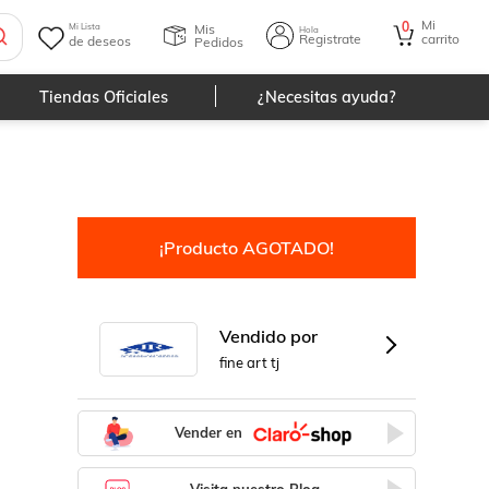
Mi
0
Mis
Mi Lista
Hola
Registrate
carrito
de deseos
Pedidos
Tiendas Oficiales
¿Necesitas ayuda?
¡Producto AGOTADO!
Vendido por
fine art tj
Vender en