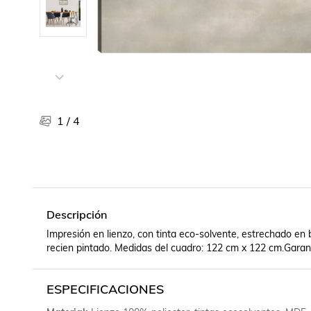
Libros, revistas y comics
Películas, series de tv y música
Otras categorías
Bebidas
Súpermercado
Farmacia
1
/
4
Descripción
Impresión en lienzo, con tinta eco-solvente, estrechado en 
recien pintado. Medidas del cuadro: 122 cm x 122 cm.Garant
ESPECIFICACIONES