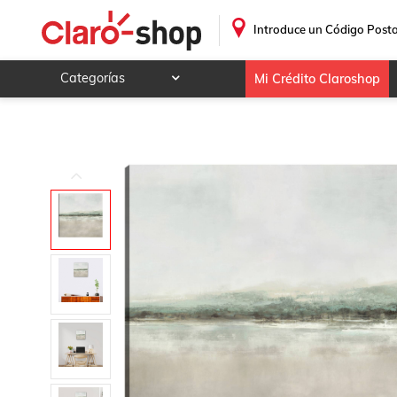
cuadro decorativo Horizonte tranquilo
.
Introduce un Código Posta
Categorías
Mi Crédito Claroshop
Celulares y telefonía
Electrónica y tecnología
Videojuegos
Hogar y jardín
Deportes y ocio
Animales y mascotas
Ferretería y autos
Ropa, calzado y accesorios
Mamá y bebé
Salud, belleza y cuidado personal
Joyería y relojes
Juegos y juguetes