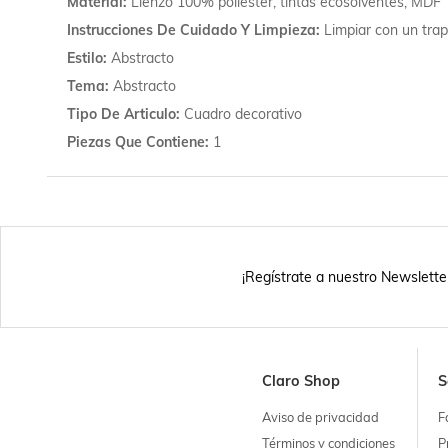
Material
Lienzo 100% poliester, tintas ecosolventes, MDF
Instrucciones De Cuidado Y Limpieza
Limpiar con un tra
Estilo
Abstracto
Tema
Abstracto
Tipo De Articulo
Cuadro decorativo
Piezas Que Contiene
1
¡Regístrate a nuestro Newslette
Claro Shop
S
Aviso de privacidad
F
Términos y condiciones
P