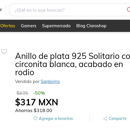
en rodio
l
Ofertas
Gamers
Supermercado
Blog Claroshop
Anillo de plata 925 Solitario c
circonita blanca, acabado en
rodio
Vendido por
Sanborns
$635
-
50
%
$317
MXN
Ahorras
$318.00
Agregar a favoritos
Compartir