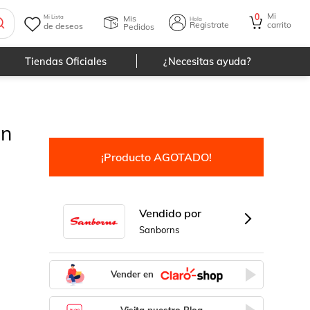
Mi
0
Mis
Mi Lista
Hola
Registrate
carrito
de deseos
Pedidos
Tiendas Oficiales
¿Necesitas ayuda?
on
¡Producto AGOTADO!
Vendido por
Sanborns
Vender en