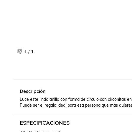
Libros, revistas y comics
Películas, series de tv y música
Otras categorías
Bebidas
Súpermercado
Farmacia
1
/
1
Descripción
Luce este lindo anillo con forma de circulo con circonitas en c
Puede ser el regalo ideal para esa persona que más quieres
ESPECIFICACIONES