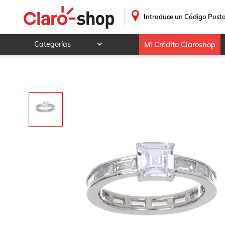
Anillo de plata 925 Solitario con circonita blanca, acabado 
.
Introduce un Código Posta
Categorías
Mi Crédito Claroshop
Celulares y telefonía
Electrónica y tecnología
Videojuegos
Hogar y jardín
Deportes y ocio
Animales y mascotas
Ferretería y autos
Ropa, calzado y accesorios
Mamá y bebé
Salud, belleza y cuidado personal
Joyería y relojes
Juegos y juguetes