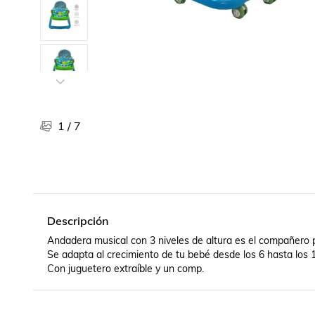
Libros, revistas y comics
Películas, series de tv y música
Otras categorías
Bebidas
Súpermercado
Farmacia
1
/
7
Descripción
Andadera musical con 3 niveles de altura es el compañero p
Se adapta al crecimiento de tu bebé desde los 6 hasta los 
Con juguetero extraíble y un comp.