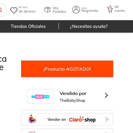
Mi
0
Mis
Mi Lista
Hola
Registrate
carrito
de deseos
Pedidos
Tiendas Oficiales
¿Necesitas ayuda?
ca
e
¡Producto AGOTADO!
Vendido por
TheBabyShop
Vender en