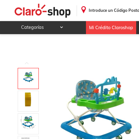
Andadera para Bebe Economica con Juguetero Y Musical - 
.
Introduce un Código Posta
Categorías
Mi Crédito Claroshop
Celulares y telefonía
Electrónica y tecnología
Videojuegos
Hogar y jardín
Deportes y ocio
Animales y mascotas
Ferretería y autos
Ropa, calzado y accesorios
Mamá y bebé
Salud, belleza y cuidado personal
Joyería y relojes
Juegos y juguetes