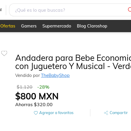
Verde
l
Ofertas
Gamers
Supermercado
Blog Claroshop
Andadera para Bebe Economi
con Juguetero Y Musical - Verd
Vendido por
TheBabyShop
$1,120
-
28
%
$800
MXN
Ahorras
$320.00
Agregar a favoritos
Compartir