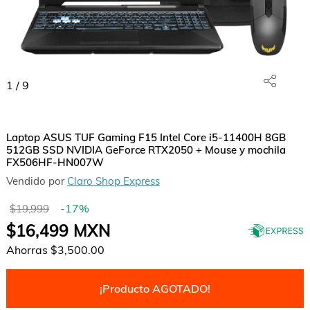
1
/
9
Laptop ASUS TUF Gaming F15 Intel Core i5-11400H 8GB
512GB SSD NVIDIA GeForce RTX2050 + Mouse y mochila
FX506HF-HN007W
Vendido por
Claro Shop Express
-
17
%
$19,999
$16,499
MXN
Ahorras
$3,500.00
¡Producto AGOTADO!