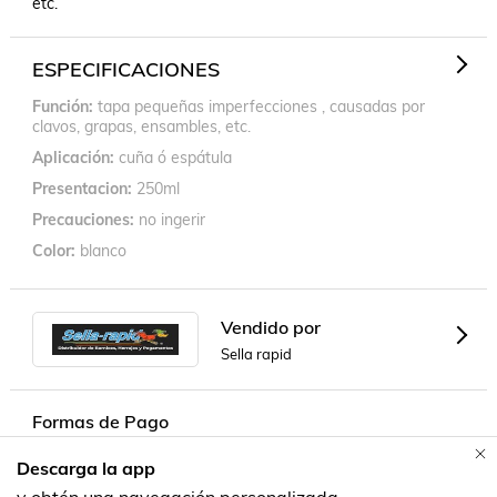
etc.
ESPECIFICACIONES
Función
tapa pequeñas imperfecciones , causadas por
clavos, grapas, ensambles, etc.
Aplicación
cuña ó espátula
Presentacion
250ml
Precauciones
no ingerir
Color
blanco
Vendido por
Sella rapid
Formas de Pago
Descarga la app
Contacta a un vendedor!