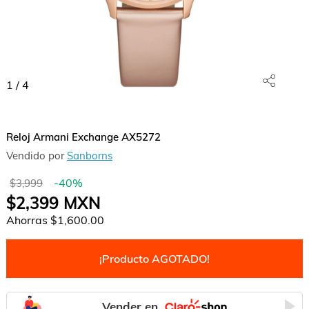
1
/
4
Reloj Armani Exchange AX5272
Vendido por
Sanborns
-
40
%
$3,999
$2,399
MXN
Ahorras
$1,600.00
¡Producto AGOTADO!
Vender en