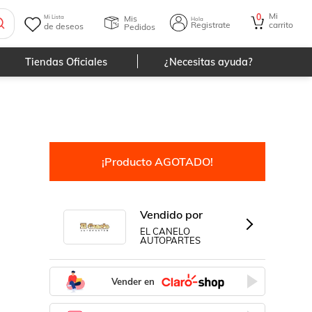
Mi
0
Mis
Mi Lista
Hola
Registrate
carrito
de deseos
Pedidos
Tiendas Oficiales
¿Necesitas ayuda?
¡Producto AGOTADO!
Vendido por
EL CANELO
AUTOPARTES
Vender en