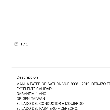
Libros, revistas y comics
Películas, series de tv y música
Otras categorías
Bebidas
Súpermercado
Farmacia
1
/
1
Descripción
MANIJA EXTERIOR SATURN VUE 2008 - 2010  DER=IZQ
EXCELENTE CALIDAD

GARANTIA: 1 AÑO

ORIGEN: TAIWAN

EL LADO DEL CONDUCTOR = IZQUIERDO

EL LADO DEL PASAJERO = DERECHO.