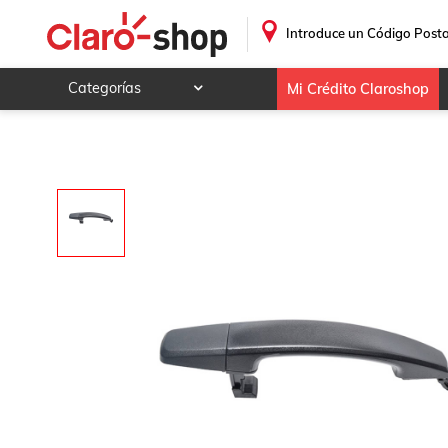
MANIJA EXTERIOR SATURN VUE 2008 - 2010 DER=IZQ T
.
Introduce un Código Posta
Categorías
Mi Crédito Claroshop
Celulares y telefonía
Electrónica y tecnología
Videojuegos
Hogar y jardín
Deportes y ocio
Animales y mascotas
Ferretería y autos
Ropa, calzado y accesorios
Mamá y bebé
Salud, belleza y cuidado personal
Joyería y relojes
Juegos y juguetes