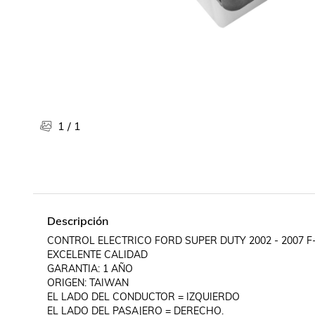
Libros, revistas y comics
Películas, series de tv y música
Otras categorías
Bebidas
Súpermercado
Farmacia
1
/
1
Descripción
CONTROL ELECTRICO FORD SUPER DUTY 2002 - 2007 F
EXCELENTE CALIDAD

GARANTIA: 1 AÑO

ORIGEN: TAIWAN

EL LADO DEL CONDUCTOR = IZQUIERDO

EL LADO DEL PASAJERO = DERECHO.