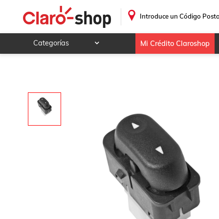
CONTROL ELECTRICO FORD SUPER DUTY 2002 - 2007 F-
.
Introduce un Código Posta
Categorías
Mi Crédito Claroshop
Celulares y telefonía
Electrónica y tecnología
Videojuegos
Hogar y jardín
Deportes y ocio
Animales y mascotas
Ferretería y autos
Ropa, calzado y accesorios
Mamá y bebé
Salud, belleza y cuidado personal
Joyería y relojes
Juegos y juguetes