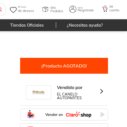
Mi
0
Mis
Mi Lista
Hola
Registrate
carrito
de deseos
Pedidos
Tiendas Oficiales
¿Necesitas ayuda?
¡Producto AGOTADO!
Vendido por
EL CANELO
AUTOPARTES
Vender en