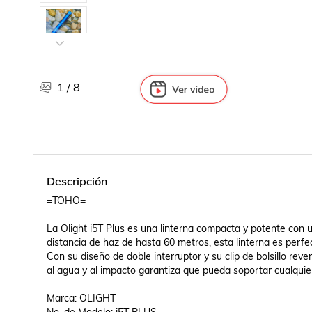
Libros, revistas y comics
Películas, series de tv y música
Otras categorías
Bebidas
Súpermercado
1
/
8
Farmacia
Descripción
=TOHO=

La Olight i5T Plus es una linterna compacta y potente con 
distancia de haz de hasta 60 metros, esta linterna es perfe
Con su diseño de doble interruptor y su clip de bolsillo reve
al agua y al impacto garantiza que pueda soportar cualquier a
Marca: OLIGHT
