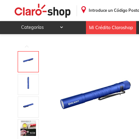
Linterna de Mano I5T PLUS Azul Olight
.
Introduce un Código Posta
Categorías
Mi Crédito Claroshop
Celulares y telefonía
Electrónica y tecnología
Videojuegos
Hogar y jardín
Deportes y ocio
Animales y mascotas
Ferretería y autos
Ropa, calzado y accesorios
Mamá y bebé
Salud, belleza y cuidado personal
Joyería y relojes
Juegos y juguetes