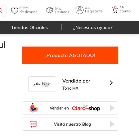
Mi
0
Mis
Mi Lista
Hola
Registrate
carrito
de deseos
Pedidos
Tiendas Oficiales
¿Necesitas ayuda?
ul
¡Producto AGOTADO!
Vendido por
Toho MX
Vender en
Visita nuestro Blog