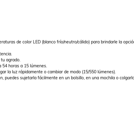
raturas de color LED (blanco frío/neutro/cálido) para brindarle la opción
encia.

 tu agrado.

a 54 horas a 15 lúmenes.

agar la luz rápidamente o cambiar de modo (15/550 lúmenes).

dón, puedes sujetarla fácilmente en un bolsillo, en una mochila o colgarlo