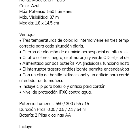
No. de Modelo: i5T PLUS

Color: Azul

Máx. Potencia: 550 Lúmenes

Máx. Visibilidad: 87 m

Medida: 1.8 x 14.5 cm

Ventajas:	

• Tres temperaturas de color: la linterna viene en tres tempe
correcta para cada situación diaria.

• Cuerpo de aleación de aluminio aeroespacial de alta resist
• Cuatro colores: negro, azul, naranja y verde OD: elije el de
• Alimentada por dos baterías AA (incluidas), funciona hast
• El interruptor trasero antideslizante permite encender/ap
• Con un clip de bolsillo bidireccional y un orificio para cor
alrededor de tu muñeca.

• Incluye clip para bolsillo y orificio para cordón

• Nivel de protección IPX8 contra agua.

Potencia Lúmenes: 550 / 300 / 55 / 15

Duración Pilas: 0.05 / 0.5 / 2.1 / 54 hr

Batería: 2 Pilas alcalinas AA

Incluye:
