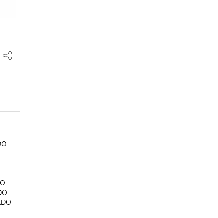
O

O

DO

ADO
