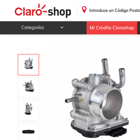
Cuerpo Aceleracion Kia Soul 4cil 1.6 2012-2018 Turbo 6pin
.
Introduce un Código Posta
Categorías
Mi Crédito Claroshop
Celulares y telefonía
Electrónica y tecnología
Videojuegos
Hogar y jardín
Deportes y ocio
Animales y mascotas
Ferretería y autos
Ropa, calzado y accesorios
Mamá y bebé
Salud, belleza y cuidado personal
Joyería y relojes
Juegos y juguetes