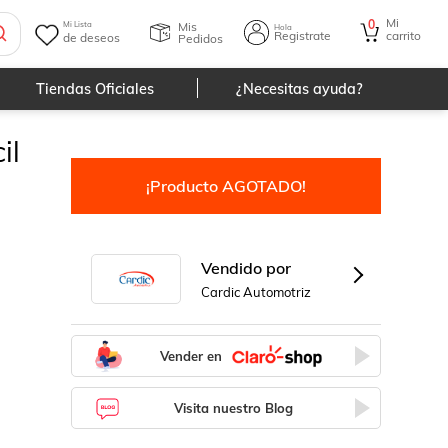
Mi
0
Mis
Mi Lista
Hola
Registrate
carrito
de deseos
Pedidos
Tiendas Oficiales
¿Necesitas ayuda?
il
¡Producto AGOTADO!
Vendido por
Cardic Automotriz
Vender en
Visita nuestro Blog