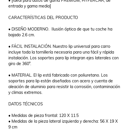
• [Ideal para autos de gama PREMIUM, HYPERCAR, de 
entrada y gama media]

CARACTERÍSTICAS DEL PRODUCTO

• DISEÑO MODERNO.  Ilusión óptica de que tu coche ha 
bajado 2.6 cm.

• FÁCIL INSTALACIÓN. Nuestro lip universal para carro 
incluye toda la tornillería necesaria para una fácil y rápida 
instalación. Los soportes para lip integran ejes laterales con 
giro de 360°.

• MATERIAL. El lip está fabricado con poliuretano. Los 
soportes para lip están diseñados con acero y cuenta de 
aleación de aluminio para resistir la corrosión, contaminación 
y climas extremos.

DATOS TÉCNICOS

• Medidas de pieza frontal: 120 X 11.5

• Medidas de la pieza lateral izquierda y derecha: 56 X 19 X 
9 cm
