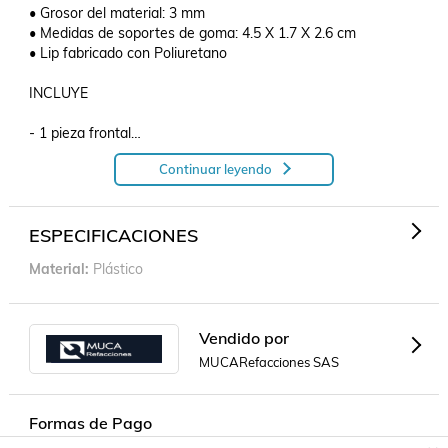
• Grosor del material: 3 mm

• Medidas de soportes de goma: 4.5 X 1.7 X 2.6 cm

• Lip fabricado con Poliuretano

INCLUYE

- 1 pieza frontal

- 1 pieza lateral derecha

Continuar leyendo
- 1 pieza lateral izquierda

- 2 soportes de goma

- Tornillería para su armado

ESPECIFICACIONES
MEDIDAS DE PIEZA FRONTAL DEL LIP

Material
Plástico
• Largo: 120 cm

• Ancho: 12 cm

• Alto: 7.5 cm

Vendido por
MUCARefacciones SAS
MEDIDAS DE PIEZA LATERAL IZQUIERDA Y LATERAL 
DERECHA DEL LIP

Formas de Pago
• Largo: 56 cm
