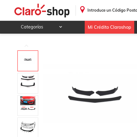
3 Pza Splitter Facia Del Para Gmc B7 1994 - 2004 (Dtouch)
.
Introduce un Código Posta
Categorías
Mi Crédito Claroshop
Celulares y telefonía
Electrónica y tecnología
Videojuegos
Hogar y jardín
Deportes y ocio
Animales y mascotas
Ferretería y autos
Ropa, calzado y accesorios
Mamá y bebé
Salud, belleza y cuidado personal
Joyería y relojes
Juegos y juguetes