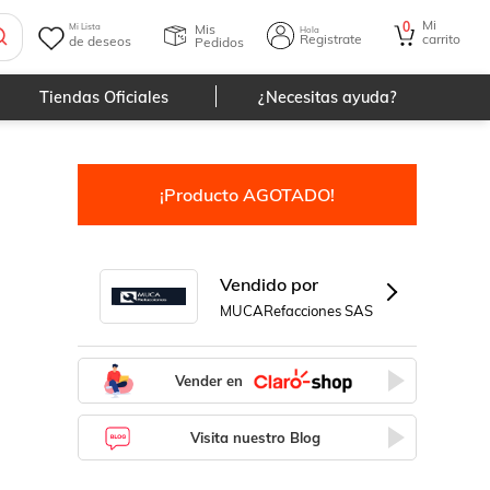
Mi
0
Mis
Mi Lista
Hola
Registrate
carrito
de deseos
Pedidos
Tiendas Oficiales
¿Necesitas ayuda?
¡Producto AGOTADO!
Vendido por
MUCARefacciones SAS
Vender en
Visita nuestro Blog