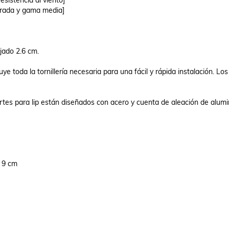
sistencia al viento]

ada y gama media]

ado 2.6 cm.

e toda la tornillería necesaria para una fácil y rápida instalación. Los
rtes para lip están diseñados con acero y cuenta de aleación de alumin
 9 cm
