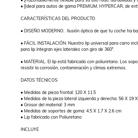
• [Razonablemente flexible para su uso rudo, durabilidad y re
• [Ideal para autos de gama PREMIUM, HYPERCAR, de entr
CARACTERÍSTICAS DEL PRODUCTO

• DISEÑO MODERNO.  Ilusión óptica de que tu coche ha baj
• FÁCIL INSTALACIÓN. Nuestro lip universal para carro incluy
para lip integran ejes laterales con giro de 360°.

• MATERIAL. El lip está fabricado con poliuretano. Los sopo
resistir la corrosión, contaminación y climas extremos.

DATOS TÉCNICOS

• Medidas de pieza frontal: 120 X 11.5

• Medidas de la pieza lateral izquierda y derecha: 56 X 19 X
• Grosor del material: 3 mm

• Medidas de soportes de goma: 4.5 X 1.7 X 2.6 cm

• Lip fabricado con Poliuretano

INCLUYE
