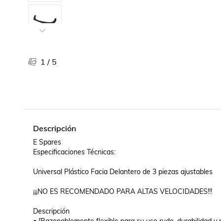
Libros, revistas y comics
Películas, series de tv y música
Otras categorías
Bebidas
Súpermercado
1
/
5
Farmacia
Descripción
E Spares

Especificaciones Técnicas:

Universal Plástico Facia Delantero de 3 piezas ajustables

¡¡¡NO ES RECOMENDADO PARA ALTAS VELOCIDADES!!!

Descripción
