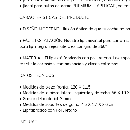
• [Razonablemente flexible para su uso rudo, durabilidad y re
• [Ideal para autos de gama PREMIUM, HYPERCAR, de entr
CARACTERÍSTICAS DEL PRODUCTO

• DISEÑO MODERNO.  Ilusión óptica de que tu coche ha baj
• FÁCIL INSTALACIÓN. Nuestro lip universal para carro incluy
para lip integran ejes laterales con giro de 360°.

• MATERIAL. El lip está fabricado con poliuretano. Los sopo
resistir la corrosión, contaminación y climas extremos.

DATOS TÉCNICOS

• Medidas de pieza frontal: 120 X 11.5

• Medidas de la pieza lateral izquierda y derecha: 56 X 19 X
• Grosor del material: 3 mm

• Medidas de soportes de goma: 4.5 X 1.7 X 2.6 cm

• Lip fabricado con Poliuretano

INCLUYE
