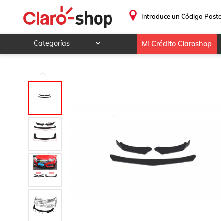
3 Pza Splitter Facia Del Para Seat Exeo 2010 - 2011 (Dtouc
.
Introduce un Código Posta
Categorías
Mi Crédito Claroshop
Celulares y telefonía
Electrónica y tecnología
Videojuegos
Hogar y jardín
Deportes y ocio
Animales y mascotas
Ferretería y autos
Ropa, calzado y accesorios
Mamá y bebé
Salud, belleza y cuidado personal
Joyería y relojes
Juegos y juguetes