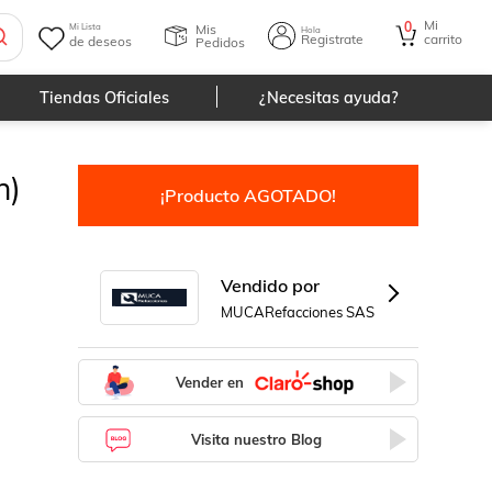
Mi
0
Mis
Mi Lista
Hola
Registrate
carrito
de deseos
Pedidos
Tiendas Oficiales
¿Necesitas ayuda?
h)
¡Producto AGOTADO!
Vendido por
MUCARefacciones SAS
Vender en
Visita nuestro Blog