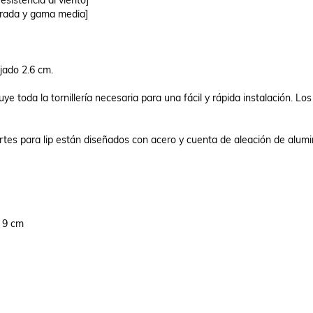
sistencia al viento]

ada y gama media]

ado 2.6 cm.

e toda la tornillería necesaria para una fácil y rápida instalación. Los
rtes para lip están diseñados con acero y cuenta de aleación de alumin
 9 cm
