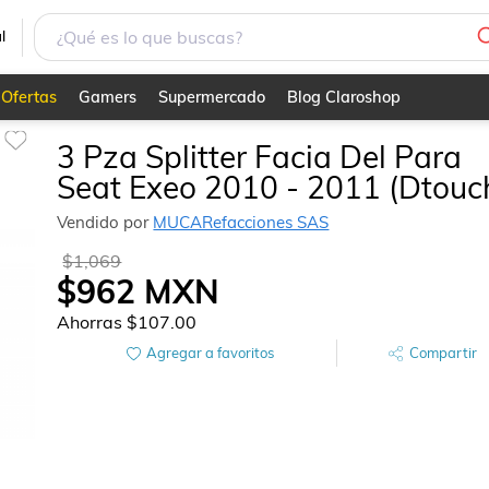
h)
l
Ofertas
Gamers
Supermercado
Blog Claroshop
3 Pza Splitter Facia Del Para
Seat Exeo 2010 - 2011 (Dtouc
Vendido por
MUCARefacciones SAS
$1,069
$962
MXN
Ahorras
$107.00
Agregar a favoritos
Compartir