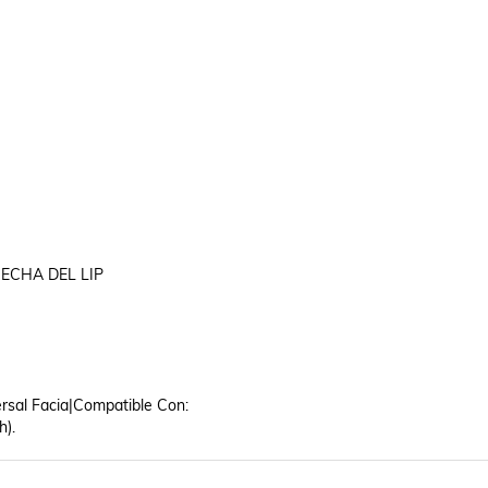
ECHA DEL LIP

rsal Facia|Compatible Con: 

h).