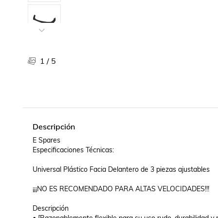
Libros, revistas y comics
Películas, series de tv y música
Otras categorías
Bebidas
Súpermercado
1
/
5
Farmacia
Descripción
E Spares

Especificaciones Técnicas:

Universal Plástico Facia Delantero de 3 piezas ajustables

¡¡¡NO ES RECOMENDADO PARA ALTAS VELOCIDADES!!!

Descripción
