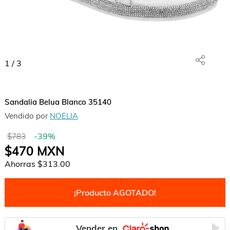
1
/
3
Sandalia Belua Blanco 35140
Vendido por
NOELIA
-
39
%
$783
$470
MXN
Ahorras
$313.00
¡Producto AGOTADO!
Vender en