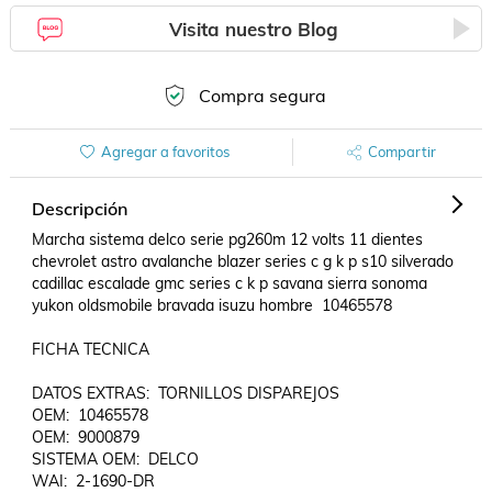
Visita nuestro Blog
Compra segura
Agregar a favoritos
Compartir
Descripción
Marcha sistema delco serie pg260m 12 volts 11 dientes 
chevrolet astro avalanche blazer series c g k p s10 silverado 
cadillac escalade gmc series c k p savana sierra sonoma 
yukon oldsmobile bravada isuzu hombre  10465578

FICHA TECNICA

DATOS EXTRAS:  TORNILLOS DISPAREJOS

OEM:  10465578

OEM:  9000879

SISTEMA OEM:  DELCO

WAI:  2-1690-DR
