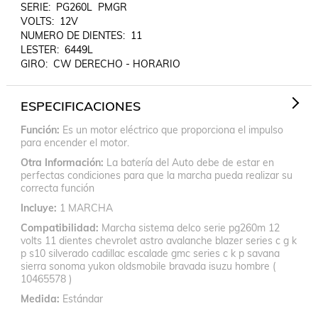
SERIE:  PG260L  PMGR

VOLTS:  12V

NUMERO DE DIENTES:  11

LESTER:  6449L

GIRO:  CW DERECHO - HORARIO
ESPECIFICACIONES
Función
Es un motor eléctrico que proporciona el impulso
para encender el motor.
Otra Información
La batería del Auto debe de estar en
perfectas condiciones para que la marcha pueda realizar su
correcta función
Incluye
1 MARCHA
Compatibilidad
Marcha sistema delco serie pg260m 12
volts 11 dientes chevrolet astro avalanche blazer series c g k
p s10 silverado cadillac escalade gmc series c k p savana
sierra sonoma yukon oldsmobile bravada isuzu hombre (
10465578 )
Medida
Estándar