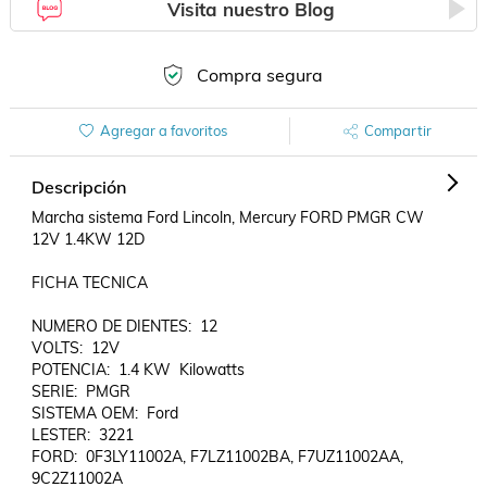
Visita nuestro Blog
Compra segura
Agregar a favoritos
Compartir
Descripción
Marcha sistema Ford Lincoln, Mercury FORD PMGR CW 
12V 1.4KW 12D

FICHA TECNICA

NUMERO DE DIENTES:  12

VOLTS:  12V

POTENCIA:  1.4 KW  Kilowatts

SERIE:  PMGR

SISTEMA OEM:  Ford

LESTER:  3221

FORD:  0F3LY11002A, F7LZ11002BA, F7UZ11002AA, 
9C2Z11002A
