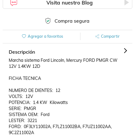
Visita nuestro Blog
Compra segura
Agregar a favoritos
Compartir
Descripción
Marcha sistema Ford Lincoln, Mercury FORD PMGR CW 
12V 1.4KW 12D

FICHA TECNICA

NUMERO DE DIENTES:  12

VOLTS:  12V

POTENCIA:  1.4 KW  Kilowatts

SERIE:  PMGR

SISTEMA OEM:  Ford

LESTER:  3221

FORD:  0F3LY11002A, F7LZ11002BA, F7UZ11002AA, 
9C2Z11002A
