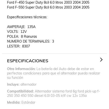
Ford F-450 Super Duty 8cil 6.0 litros 2003 2004 2005	

Ford F-550 Super Duty 8cil 6.0 litros 2003 2004 2005

Especificaciones técnicas:

AMPERAJE:  135A

VOLTS:  12V

POLEA:  8 Ranuras

NUMERO DE TERMINALES:  3

ESPECIFICACIONES
Otra Información
La batería del Auto debe de estar en
perfectas condiciones para que el alternador pueda realizar
su función
Incluye
alternador
Compatibilidad
Alternador sistema ford 6g ford pick-up f-
250 350 450 550 diesel 6.0l 03-05 ir/if cw 12v 135a
Medida
Estándar