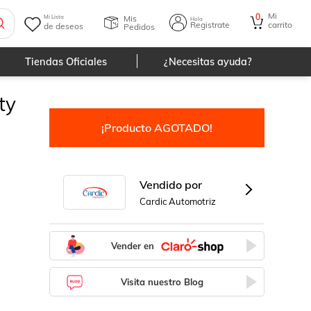
Mi
0
Mis
Mi Lista
Hola
Registrate
carrito
de deseos
Pedidos
Tiendas Oficiales
¿Necesitas ayuda?
ty
¡Producto AGOTADO!
Vendido por
Cardic Automotriz
Vender en
Visita nuestro Blog