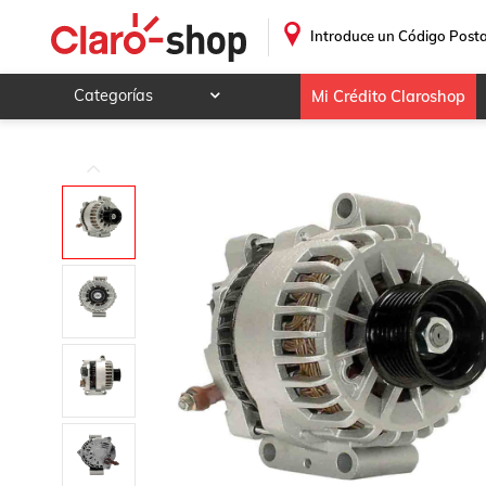
Alternador Ford F250 Superduty 6.0 2005 Sis-ford 135a Di
.
Introduce un Código Posta
Categorías
Mi Crédito Claroshop
Celulares y telefonía
Electrónica y tecnología
Videojuegos
Hogar y jardín
Deportes y ocio
Animales y mascotas
Ferretería y autos
Ropa, calzado y accesorios
Mamá y bebé
Salud, belleza y cuidado personal
Joyería y relojes
Juegos y juguetes