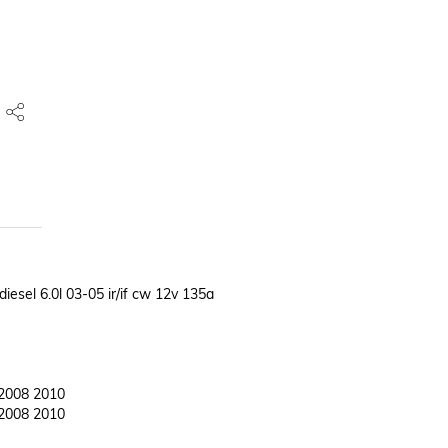
esel 6.0l 03-05 ir/if cw 12v 135a

2008 2010	

2008 2010	
