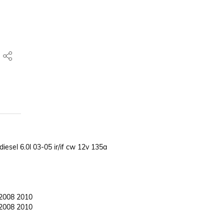
esel 6.0l 03-05 ir/if cw 12v 135a

2008 2010	

2008 2010	
