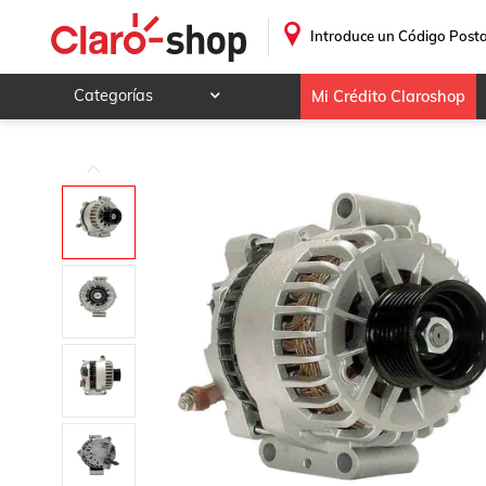
Alternador Ford F250 Superduty 6.0 2004 Sis-ford 135a Di
.
Introduce un Código Posta
Categorías
Mi Crédito Claroshop
Celulares y telefonía
Electrónica y tecnología
Videojuegos
Hogar y jardín
Deportes y ocio
Animales y mascotas
Ferretería y autos
Ropa, calzado y accesorios
Mamá y bebé
Salud, belleza y cuidado personal
Joyería y relojes
Juegos y juguetes