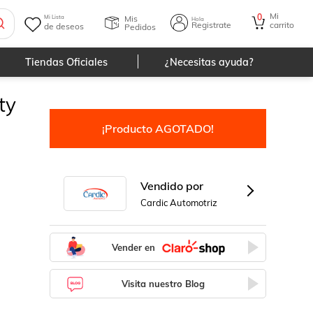
Mi
0
Mis
Mi Lista
Hola
Registrate
carrito
de deseos
Pedidos
Tiendas Oficiales
¿Necesitas ayuda?
ty
¡Producto AGOTADO!
Vendido por
Cardic Automotriz
Vender en
Visita nuestro Blog