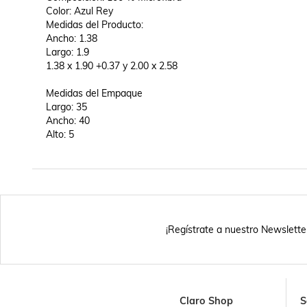
Color: Azul Rey

Medidas del Producto:

Ancho: 1.38

Largo: 1.9

1.38 x 1.90 +0.37 y 2.00 x 2.58

Medidas del Empaque

Largo: 35

Ancho: 40

Alto: 5

¡Regístrate a nuestro Newslette
Claro Shop
S