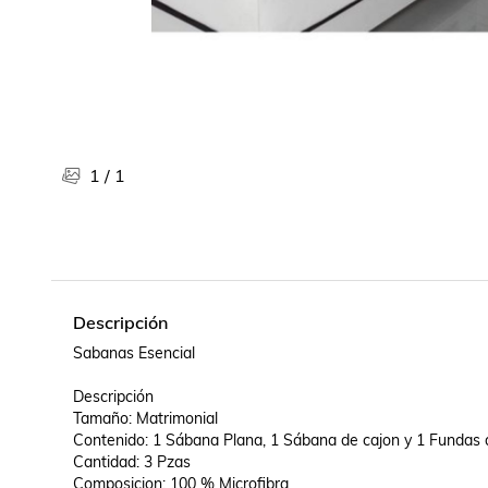
Libros, revistas y comics
Películas, series de tv y música
Otras categorías
Bebidas
Súpermercado
Farmacia
1
/
1
Descripción
Sabanas Esencial

Descripción

Tamaño: Matrimonial

Contenido: 1 Sábana Plana, 1 Sábana de cajon y 1 Fundas
Cantidad: 3 Pzas

Composicion: 100 % Microfibra
