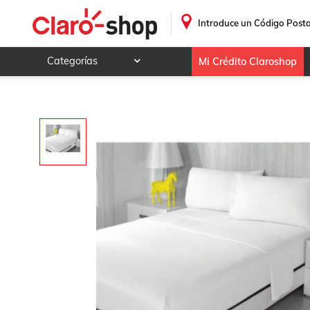
Sabana Esencial Blanco Matrimonial Concord
.
Introduce un Código Posta
Categorías
Mi Crédito Claroshop
Celulares y telefonía
Electrónica y tecnología
Videojuegos
Hogar y jardín
Deportes y ocio
Animales y mascotas
Ferretería y autos
Ropa, calzado y accesorios
Mamá y bebé
Salud, belleza y cuidado personal
Joyería y relojes
Juegos y juguetes