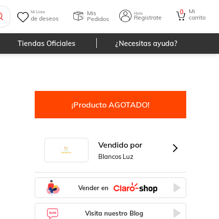
Mi
0
Mis
Mi Lista
Hola
Registrate
carrito
de deseos
Pedidos
Tiendas Oficiales
¿Necesitas ayuda?
¡Producto AGOTADO!
Vendido por
Blancos Luz
Vender en
Visita nuestro Blog