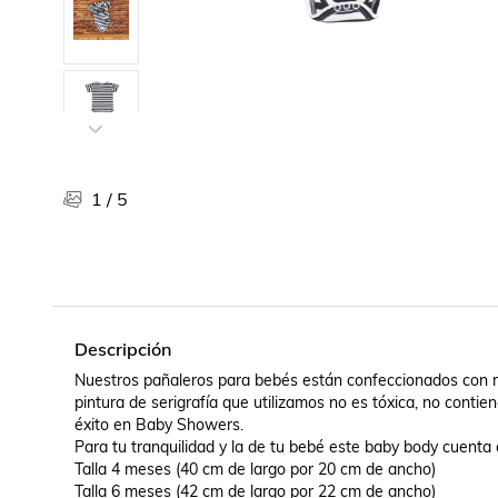
Libros, revistas y comics
Películas, series de tv y música
Otras categorías
Bebidas
Súpermercado
Farmacia
1
/
5
Descripción
Nuestros pañaleros para bebés están confeccionados con m
pintura de serigrafía que utilizamos no es tóxica, no contie
éxito en Baby Showers.

Para tu tranquilidad y la de tu bebé este baby body cuenta c
Talla 4 meses (40 cm de largo por 20 cm de ancho)
