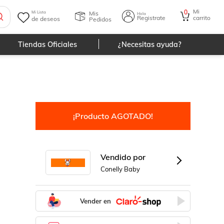
Mi
0
Mis
Mi Lista
Hola
Registrate
carrito
de deseos
Pedidos
Tiendas Oficiales
¿Necesitas ayuda?
:
9
¡Producto AGOTADO!
Vendido por
Conelly Baby
Vender en