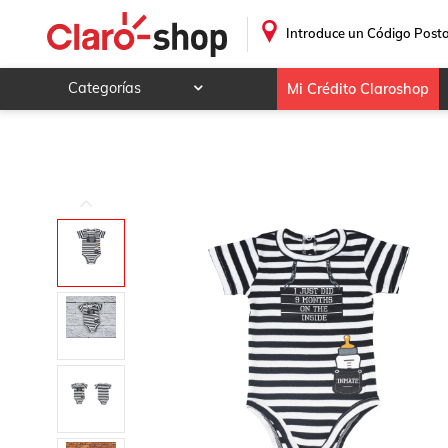
Pañalero divertido para bebés: "Finalmente libre después 
.
Introduce un Código Posta
Categorías
Mi Crédito Claroshop
Celulares y telefonía
Electrónica y tecnología
Videojuegos
Hogar y jardín
Deportes y ocio
Animales y mascotas
Ferretería y autos
Ropa, calzado y accesorios
Mamá y bebé
Salud, belleza y cuidado personal
Joyería y relojes
Juegos y juguetes