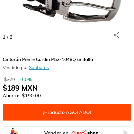
1
/
2
Cinturón Pierre Cardin P52-1048Q unitalla
Vendido por
Sanborns
-
50
%
$379
$189
MXN
Ahorras
$190.00
¡Producto AGOTADO!
Vender en