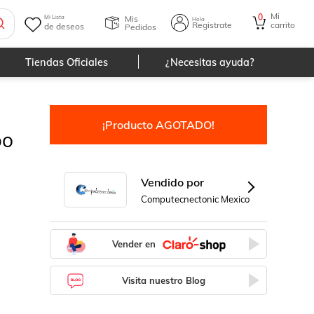
Mi
0
Mis
Mi Lista
Hola
Registrate
carrito
de deseos
Pedidos
Tiendas Oficiales
¿Necesitas ayuda?
¡Producto AGOTADO!
po
Vendido por
Computecnectonic Mexico
Vender en
Visita nuestro Blog