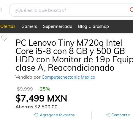
DD con Monitor de 19p Equipo clase A, Reacondicionado
l
Ofertas
Gamers
Supermercado
Blog Claroshop
PC Lenovo Tiny M720q Intel
Core i5-8 con 8 GB y 500 GB
HDD con Monitor de 19p Equi
clase A, Reacondicionado
Vendido por
Computecnectonic Mexico
$9,999
-
25
%
$7,499
MXN
Ahorras
$2,500.00
Agregar a favoritos
Compartir