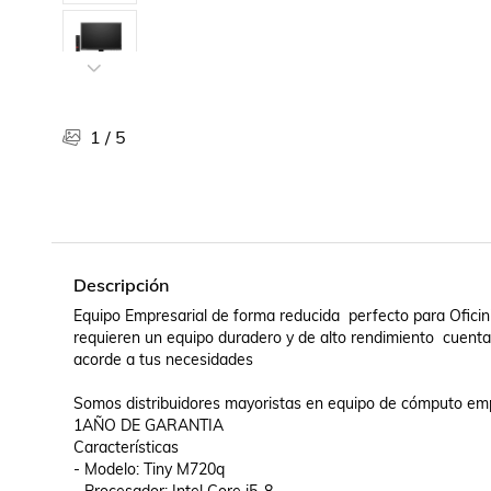
Libros, revistas y comics
Películas, series de tv y música
Otras categorías
Bebidas
Súpermercado
1
/
5
Farmacia
Descripción
Equipo Empresarial de forma reducida  perfecto para Oficini
requieren un equipo duradero y de alto rendimiento  cuenta 
acorde a tus necesidades  

Somos distribuidores mayoristas en equipo de cómputo emp
1AÑO DE GARANTIA

Características 

- Modelo: Tiny M720q
