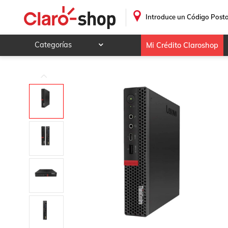
PC Lenovo Tiny M720q Intel Core i5-8 con 8 GB y 500 GB H
.
Introduce un Código Posta
Categorías
Mi Crédito Claroshop
Celulares y telefonía
Electrónica y tecnología
Videojuegos
Hogar y jardín
Deportes y ocio
Animales y mascotas
Ferretería y autos
Ropa, calzado y accesorios
Mamá y bebé
Salud, belleza y cuidado personal
Joyería y relojes
Juegos y juguetes