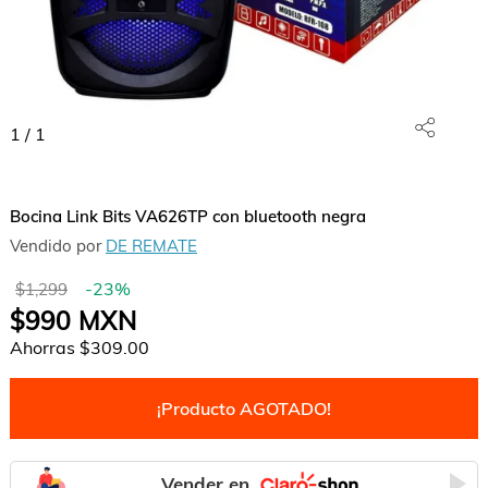
1
/
1
Bocina Link Bits VA626TP con bluetooth negra
Vendido por
DE REMATE
-
23
%
$1,299
$990
MXN
Ahorras
$309.00
¡Producto AGOTADO!
Vender en