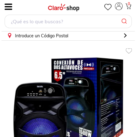
Bocina Link Bits VA626TP con bluetooth negra
0
.
Introduce un Código Postal