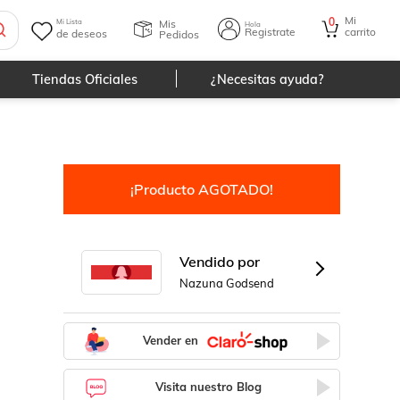
Mi
0
Mis
Mi Lista
Hola
Registrate
carrito
de deseos
Pedidos
Tiendas Oficiales
¿Necesitas ayuda?
¡Producto AGOTADO!
Vendido por
Nazuna Godsend
Vender en
Visita nuestro Blog