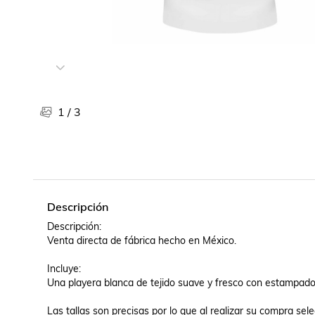
Libros, revistas y comics
Películas, series de tv y música
Otras categorías
Bebidas
Súpermercado
Farmacia
1
/
3
Descripción
Descripción: 

Venta directa de fábrica hecho en México.

Incluye:

Una playera blanca de tejido suave y fresco con estampado.
Las tallas son precisas por lo que al realizar su compra selec