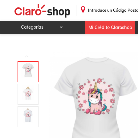
PLAYERA UNICORNIO ROSA BLANCA
.
Introduce un Código Posta
Categorías
Mi Crédito Claroshop
Celulares y telefonía
Electrónica y tecnología
Videojuegos
Hogar y jardín
Deportes y ocio
Animales y mascotas
Ferretería y autos
Ropa, calzado y accesorios
Mamá y bebé
Salud, belleza y cuidado personal
Joyería y relojes
Juegos y juguetes