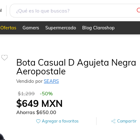
l
Ofertas
Gamers
Supermercado
Blog Claroshop
Bota Casual D Agujeta Negra
Aeropostale
Vendido por
SEARS
$1,299
-
50
%
$649
MXN
Ahorras
$650.00
Agregar a favoritos
Compartir