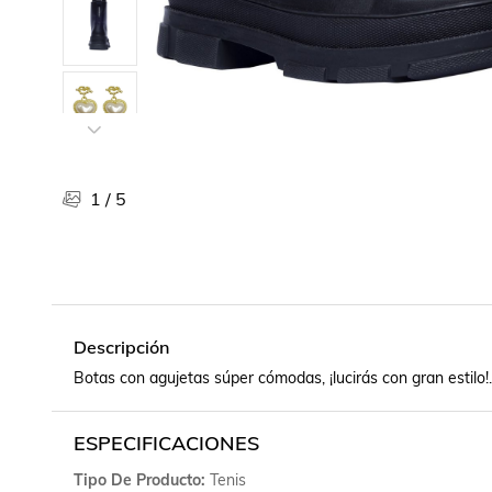
Libros, revistas y comics
Películas, series de tv y música
Otras categorías
Bebidas
Súpermercado
Farmacia
1
/
5
Descripción
Botas con agujetas súper cómodas, ¡lucirás con gran estilo!.
ESPECIFICACIONES
Tipo De Producto
Tenis