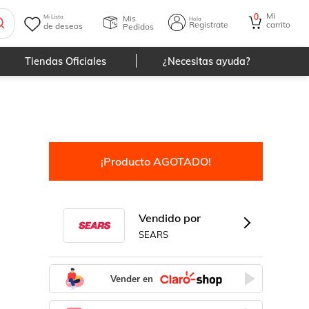
Mi
0
Mis
Mi Lista
Hola
Registrate
carrito
de deseos
Pedidos
Tiendas Oficiales
¿Necesitas ayuda?
¡Producto AGOTADO!
Vendido por
SEARS
Vender en