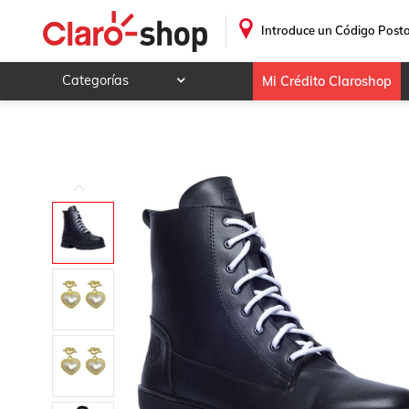
Bota Casual D Agujeta Negra Aeropostale
.
Introduce un Código Posta
Categorías
Mi Crédito Claroshop
Celulares y telefonía
Electrónica y tecnología
Videojuegos
Hogar y jardín
Deportes y ocio
Animales y mascotas
Ferretería y autos
Ropa, calzado y accesorios
Mamá y bebé
Salud, belleza y cuidado personal
Joyería y relojes
Juegos y juguetes