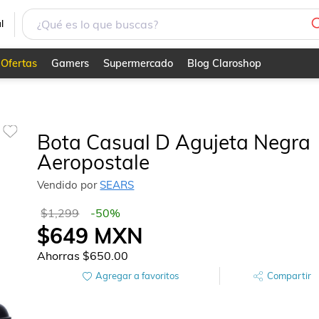
l
Ofertas
Gamers
Supermercado
Blog Claroshop
Bota Casual D Agujeta Negra
Aeropostale
Vendido por
SEARS
$1,299
-
50
%
$649
MXN
Ahorras
$650.00
Agregar a favoritos
Compartir