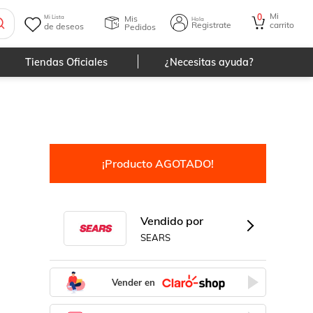
Mi
0
Mis
Mi Lista
Hola
Registrate
carrito
de deseos
Pedidos
Tiendas Oficiales
¿Necesitas ayuda?
¡Producto AGOTADO!
Vendido por
SEARS
Vender en