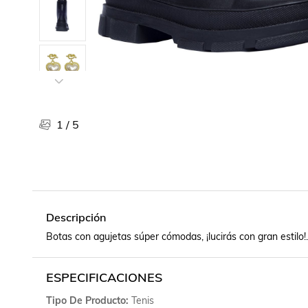
Libros, revistas y comics
Películas, series de tv y música
Otras categorías
Bebidas
Súpermercado
Farmacia
1
/
5
Descripción
Botas con agujetas súper cómodas, ¡lucirás con gran estilo!.
ESPECIFICACIONES
Tipo De Producto
Tenis