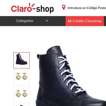
Bota Casual D Agujeta Negra Aeropostale
.
Introduce un Código Posta
Categorías
Mi Crédito Claroshop
Celulares y telefonía
Electrónica y tecnología
Videojuegos
Hogar y jardín
Deportes y ocio
Animales y mascotas
Ferretería y autos
Ropa, calzado y accesorios
Mamá y bebé
Salud, belleza y cuidado personal
Joyería y relojes
Juegos y juguetes