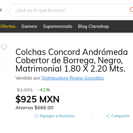
trimonial 1.80 X 2.20 Mts.
l
Ofertas
Gamers
Supermercado
Blog Claroshop
Colchas Concord Andrómeda
Cobertor de Borrega, Negro,
Matrimonial 1.80 X 2.20 Mts.
Vendido por
Distribuidora Rivera-González
$1,591
-
41
%
$925
MXN
Ahorras
$666.00
Agregar a favoritos
Compartir