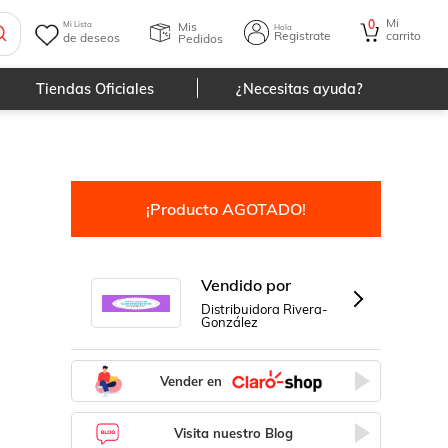
Mi
0
Mis
Mi Lista
Hola
Registrate
carrito
de deseos
Pedidos
Tiendas Oficiales
¿Necesitas ayuda?
¡Producto AGOTADO!
Vendido por
Distribuidora Rivera-
González
Vender en
Visita nuestro Blog