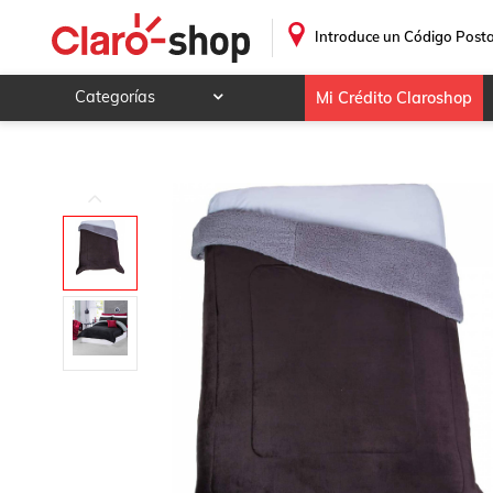
Colchas Concord Andrómeda Cobertor de Borrega, Negro, Ma
.
Introduce un Código Posta
Categorías
Mi Crédito Claroshop
Celulares y telefonía
Electrónica y tecnología
Videojuegos
Hogar y jardín
Deportes y ocio
Animales y mascotas
Ferretería y autos
Ropa, calzado y accesorios
Mamá y bebé
Salud, belleza y cuidado personal
Joyería y relojes
Juegos y juguetes