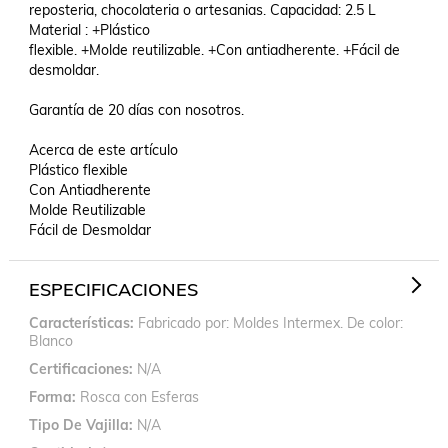
reposteria, chocolateria o artesanias. Capacidad: 2.5 L 
Material : +Plástico

flexible. +Molde reutilizable. +Con antiadherente. +Fácil de 
desmoldar.

Garantía de 20 días con nosotros.

Acerca de este artículo

Plástico flexible

Con Antiadherente

Molde Reutilizable

Fácil de Desmoldar
ESPECIFICACIONES
Características
Fabricado por: Moldes Intermex. De color:
Blanco
Certificaciones
N/A
Forma
Rosca con Esferas
Tipo De Vajilla
N/A