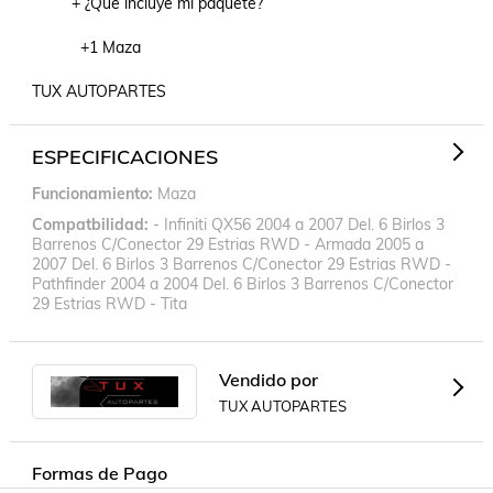
         + ¿Qué incluye mi paquete?

           +1 Maza

TUX AUTOPARTES
ESPECIFICACIONES
Funcionamiento
Maza
Compatbilidad
- Infiniti QX56 2004 a 2007 Del. 6 Birlos 3
Barrenos C/Conector 29 Estrias RWD - Armada 2005 a
2007 Del. 6 Birlos 3 Barrenos C/Conector 29 Estrias RWD -
Pathfinder 2004 a 2004 Del. 6 Birlos 3 Barrenos C/Conector
29 Estrias RWD - Tita
Vendido por
TUX AUTOPARTES
Formas de Pago