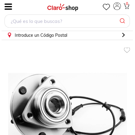
Maza Qx56 Armada Pathfinder Titan
0
.
Introduce un Código Postal