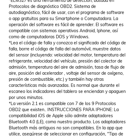
*ELM327 es una herramienta de detección, basada en 
Protocolos de diagnóstico OBD2. Sistema de 
autodiagnóstico, fácil de usar, con el programa de software 
o app gratuitos para su Smartphone o Computadora. La 
operación del software es fácil de aprender. El software es 
compatible con sistemas operativos Android, Iphone, así 
como de computadoras DOS y Windows.

*Lea el código de falla y conozca el significado del código de 
falla, borre el código de falla del automóvil, muestre datos 
del sensor (incluyendo: velocidad del motor, temperatura del 
refrigerante, velocidad del vehículo, presión del colector de 
admisión, temperatura del aire de admisión, tasa de flujo de 
aire, posición del acelerador , voltaje del sensor de oxígeno, 
presión de combustible, etc.) y también hay otras 
características más avanzadas. Es normal que durante el 
escaneo los indicadores del tablero se enciendan y apaguen 
por unos minutos.

*La versión 2.1 es compatible con 7 de los 9 Protocolos 
OBD2 que existen.. INSTRUCCIONES PARA IPHONE: La 
compatibilidad iOS de Apple sólo admite adaptadores 
Bluetooth 4.0 (LE), como nuestro producto. Los adaptadores 
Bluetooth más antiguos no son compatibles. En la app que 
utilice, asegúrese de seleccionar en configuración, "Tipo de 