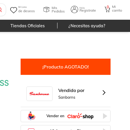
Mi
0
Mis
Mi Lista
Hola
Registrate
carrito
de deseos
Pedidos
Tiendas Oficiales
¿Necesitas ayuda?
¡Producto AGOTADO!
Vendido por
Sanborns
Vender en