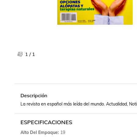
Libros, revistas y comics
Películas, series de tv y música
Otras categorías
Bebidas
Súpermercado
Farmacia
1
/
1
Descripción
La revista en español más leída del mundo. Actualidad, Noti
ESPECIFICACIONES
Alto Del Empaque
19