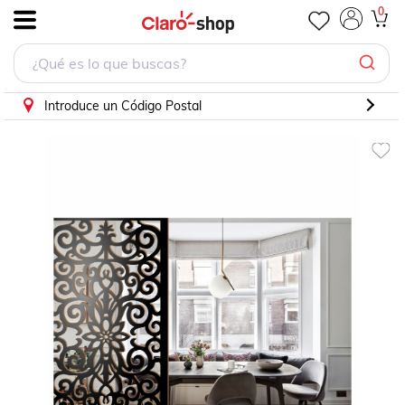
PANEL DECORATIVO CELOSIA MDF 9MM COLOR NEGRO
0
.
Introduce un Código Postal