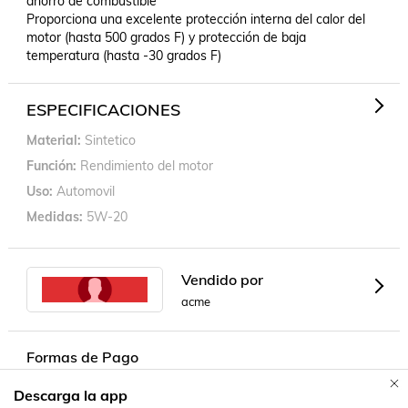
ahorro de combustible

Proporciona una excelente protección interna del calor del 
motor (hasta 500 grados F) y protección de baja 
temperatura (hasta -30 grados F)
ESPECIFICACIONES
Material
Sintetico
Función
Rendimiento del motor
Uso
Automovil
Medidas
5W-20
Vendido por
acme
Formas de Pago
Descarga la app
Contacta a un vendedor!