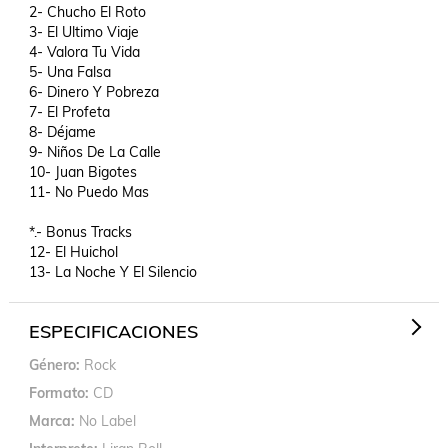
2- Chucho El Roto

3- El Ultimo Viaje

4- Valora Tu Vida

5- Una Falsa

6- Dinero Y Pobreza

7- El Profeta

8- Déjame

9- Niños De La Calle

10- Juan Bigotes

11- No Puedo Mas

*.- Bonus Tracks

12- El Huichol

13- La Noche Y El Silencio
ESPECIFICACIONES
Género
Rock
Formato
CD
Marca
No Label